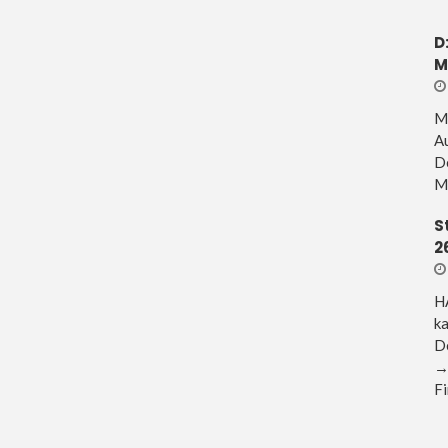
D
M
M
A
De
Mü
S
2
H
ka
D
→ 
Fi