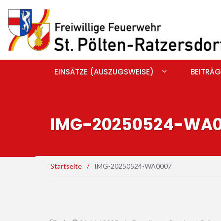
EINSÄTZE (AUSZUGSWEISE)
BEITRÄG
IMG-20250524-WA0
Startseite
/
IMG-20250524-WA0007