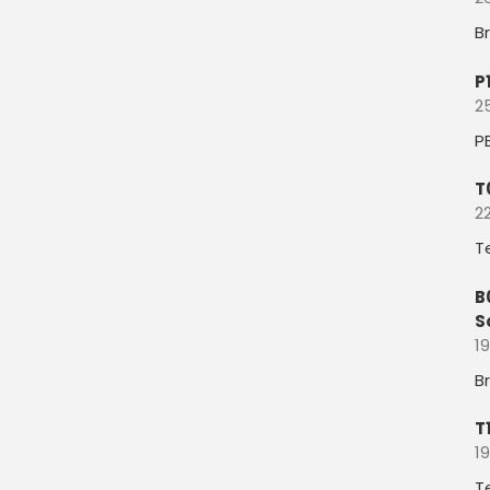
B
P
2
P
T
22
T
B
S
19
B
T
19
T