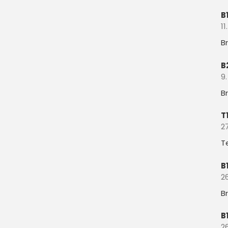
B
11
B
B
9.
B
T
27
T
B
26
B
B
26