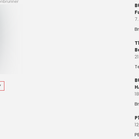
enbrunner
B
F
7
B
T
B
21
T
B
7
H
18
B
P
12
P