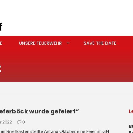
E
UNSERE FEUERWEHR
SAVE THE DATE
2
eferböck wurde gefeiert“
L
r 2022
0
B
t im Briefkasten stellte Anfang Oktober eine Feier im GH
F