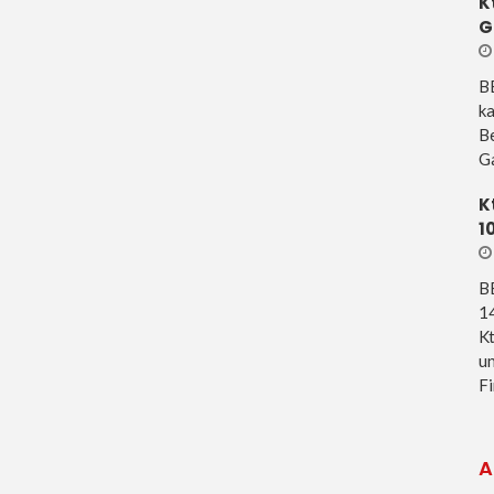
K
G
B
ka
Be
Ga
K
1
B
14
Kt
un
Fi
A