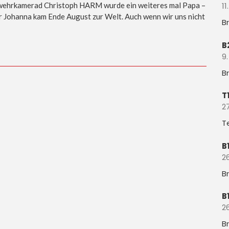
wehrkamerad Christoph HARM wurde ein weiteres mal Papa –
11
r Johanna kam Ende August zur Welt. Auch wenn wir uns nicht
B
B
9.
B
T
27
T
B
26
B
B
26
B