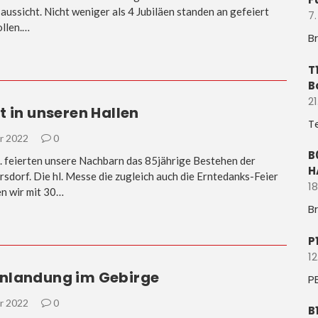
aussicht. Nicht weniger als 4 Jubiläen standen an gefeiert
7
llen.…
B
T
B
21
t in unseren Hallen
T
r 2022
0
B
. feierten unsere Nachbarn das 85jährige Bestehen der
H
rsdorf. Die hl. Messe die zugleich auch die Erntedanks-Feier
18
n wir mit 30…
B
P
12
nlandung im Gebirge
P
r 2022
0
B