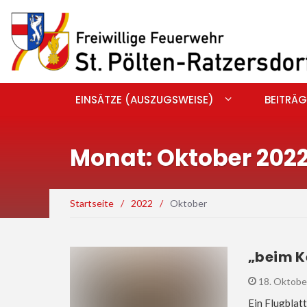
EINSÄTZE (AUSZUGSWEISE)
BEITRÄG
Monat: Oktober 202
Startseite
/
2022
/
Oktober
„beim K
18. Oktobe
Ein Flugblat