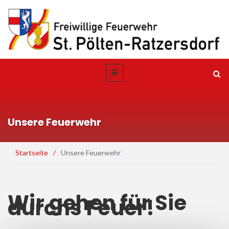
Unsere Feuerwehr
Startseite
/
Unsere Feuerwehr
Wir gehen für Sie
durchs Feuer!