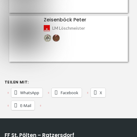
Zeisenböck Peter
LM Löschmeister
TEILEN MIT:
WhatsApp
Facebook
X
E-Mail
FF St. Pölten – Ratzersdorf