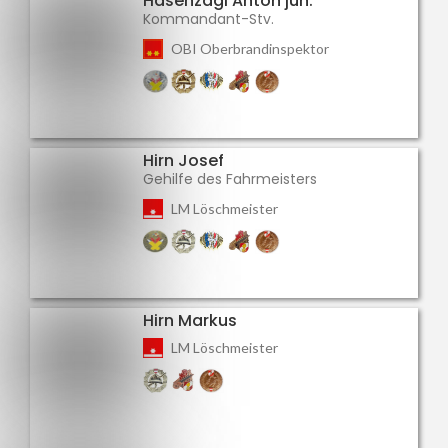
Hasenzagl Anton jun.
Kommandant-Stv.
OBI Oberbrandinspektor
Hirn Josef
Gehilfe des Fahrmeisters
LM Löschmeister
Hirn Markus
LM Löschmeister