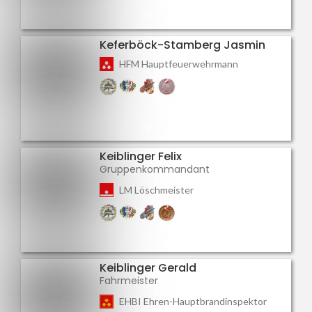
Keferböck-Stamberg Jasmin
HFM Hauptfeuerwehrmann
Keiblinger Felix
Gruppenkommandant
LM Löschmeister
Keiblinger Gerald
Fahrmeister
EHBI Ehren-Hauptbrandinspektor