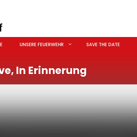
E
UNSERE FEUERWEHR
SAVE THE DATE
e, In Erinnerung