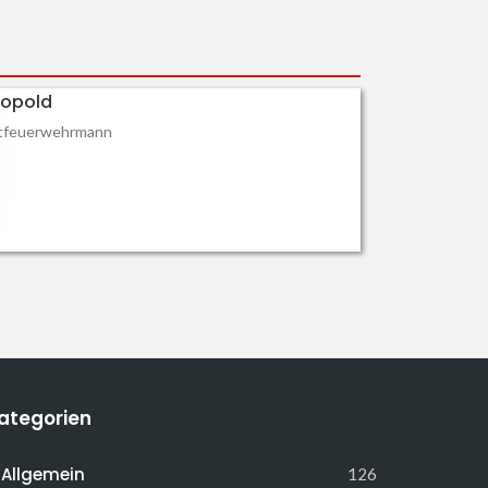
eopold
tfeuerwehrmann
ategorien
Allgemein
126