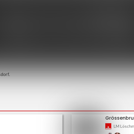
dorf.
Grössenbru
LM Löschm