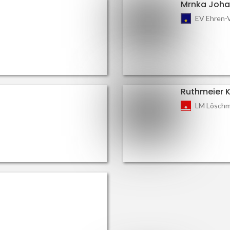
Mrnka Joh
EV Ehren-
Ruthmeier K
LM Löschm