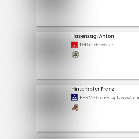
Hasenzagl Anton
LM Löschmeister
Hinterhofer Franz
EHVM Ehren-Hauptverwaltun