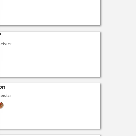
f
eister
on
eister