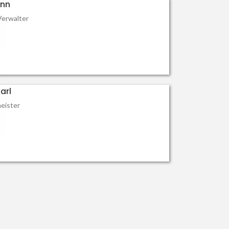
ann
Verwalter
arl
eister