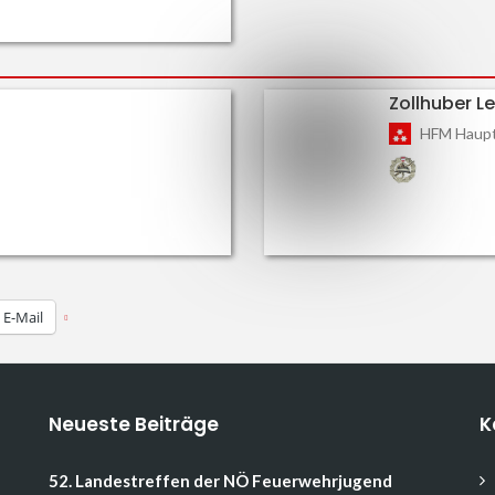
Zollhuber L
HFM Haup
E-Mail
Neueste Beiträge
K
52. Landestreffen der NÖ Feuerwehrjugend