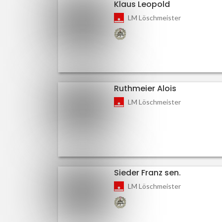
Klaus Leopold
LM Löschmeister
Ruthmeier Alois
LM Löschmeister
Sieder Franz sen.
LM Löschmeister