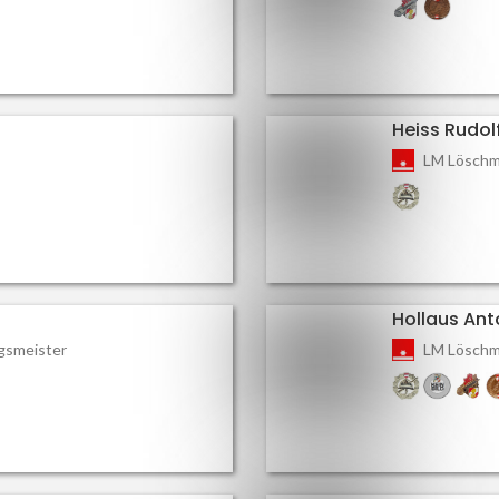
Heiss Rudol
LM Löschm
Hollaus Ant
gsmeister
LM Löschm