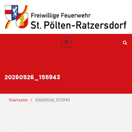
20260526_155943
Startseite
/
20260526_155943