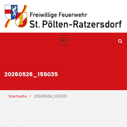
20260526_155035
Startseite
/
20260526_155035