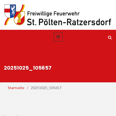
20251025_105657
Startseite
/
20251025_105657