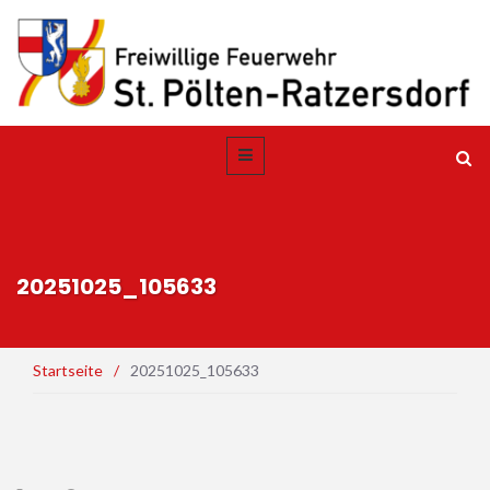
20251025_105633
Startseite
/
20251025_105633