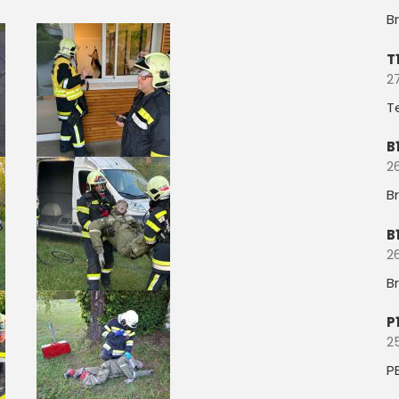
B
T
27
T
B
26
B
B
26
B
P
2
P