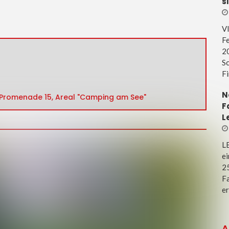
s
V
Fe
20
Sc
Fi
N
 Promenade 15, Areal "Camping am See"
F
L
L
e
25
Fa
er
A