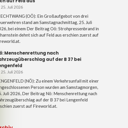
ich auf Feld aus
25. Juli 2026
IECHTWANG (OÖ): Ein Großaufgebot von drei
uerwehren stand am Samstagnachmittag, 25. Juli
26, bei einem Der Beitrag Oö: Strohpressenbrand in
harnstein dehnt sich auf Feld aus erschien zuerst auf
reworld.at.
ö: Menschenrettung nach
ahrzeugüberschlag auf der B 37 bei
engenfeld
25. Juli 2026
ENGENFELD (NÖ): Zu einem Verkehrsunfall mit einer
ingeschlossenen Person wurden am Samstagmorgen,
. Juli 2026, Der Beitrag Nö: Menschenrettung nach
hrzeugüberschlag auf der B 37 bei Lengenfeld
schien zuerst auf Fireworld.at.
rchiv