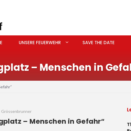
E
UNSERE FEUERWEHR
SAVE THE DATE
latz – Menschen in Gefa
Gefahr“
L
rd Grössenbrunner
platz – Menschen in Gefahr“
T
B