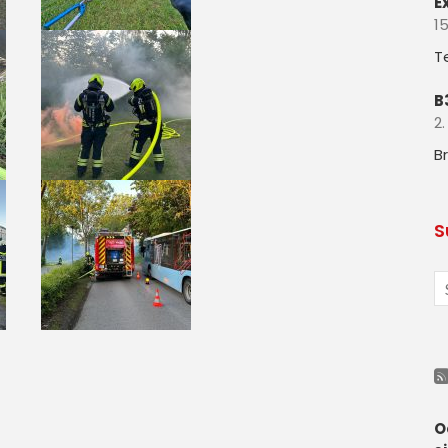
E
15
T
B
2.
B
S
O