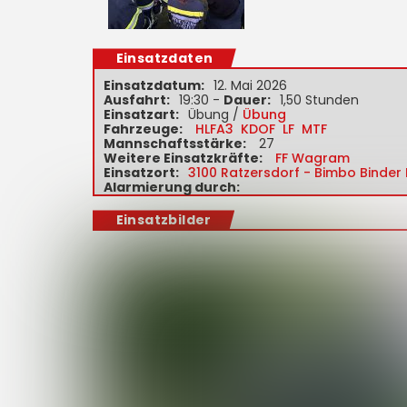
Einsatzdaten
Einsatzdatum:
12. Mai 2026
Ausfahrt:
19:30 -
Dauer:
1,50 Stunden
Einsatzart:
Übung /
Übung
Fahrzeuge:
HLFA3
KDOF
LF
MTF
Mannschaftsstärke:
27
Weitere Einsatzkräfte:
FF Wagram
Einsatzort:
3100 Ratzersdorf - Bimbo Binder
Alarmierung durch:
Einsatzbilder