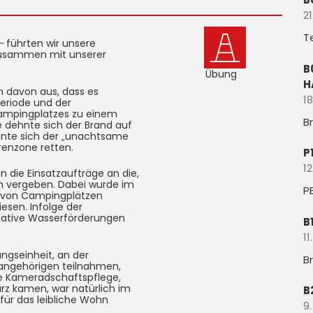
21
T
 –
führten wir unsere
 zusammen mit unserer
B
Übung
H
 davon aus, dass es
18
eriode und der
ampingplatzes zu einem
B
 dehnte sich der Brand auf
nnte sich der „unachtsame
enzone retten.
P
12
 die Einsatzaufträge an die,
n vergeben. Dabei wurde im
P
h von Campingplätzen
esen. Infolge der
ernative Wasserförderungen
B
11
ngseinheit, an der
B
angehörigen teilnahmen,
ie Kameradschaftspflege,
rz kamen, war natürlich im
B
für das leibliche Wohn
9.