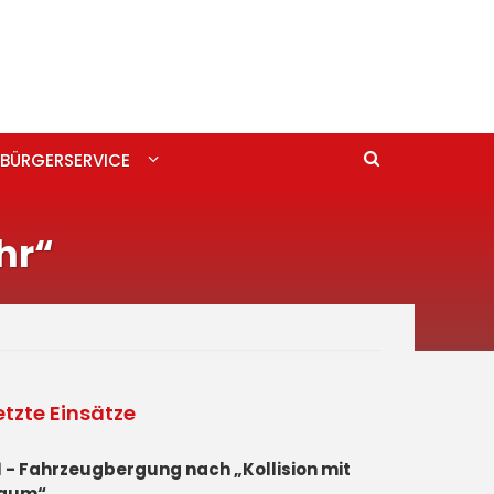
BÜRGERSERVICE
hr“
etzte Einsätze
1 - Fahrzeugbergung nach „Kollision mit
aum“