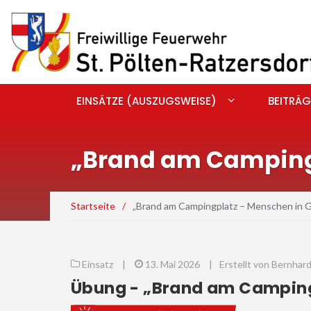
EINSÄTZE (AUSZUGSWEISE)
BEITRÄG
„Brand am Campingp
Startseite
/
„Brand am Campingplatz – Menschen in 
Einsatz
|
13. Mai 2026
|
Erstellt von Bernha
Übung - „Brand am Camping