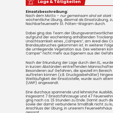
Lage & Tätigkeiten
Einsatzbeschreibung:
Nach dem Motto –
nur gemeinsam sind wir stark
wöchentliche Übung, diesmal als Einsatzübung,
Nachbarfeuerwehr St. Pölten-Wagram durch.
Dabei ging das Team der Übungsverantwortlichen
aufgrund der wochenlang anhaltenden Trockenp
Unachtsamkeit eines „Campers“, am Areal des C
Brandausbruches gekommen ist. In weiterer Folge
die umliegende Vegetation aus. Des weiteren ko
Camper“ nicht mehr aus Eigenem aus der Gefahr
Nach der Erkundung der Lage durch den EL, wurden
in kurzen Abständen eintreffenden Mannschafte
Besonderen auf Gefahren, die speziell im Bereic
auftreten können (z.B. Druckgasbehälter) hingewi
Weitläufigkeit der Einsatzstelle, wurde auch alt
(UWP) angewandt.
Eine durchaus spannende und lehrreiche Ausbildu
insgesamt 7 Einsatzfahrzeuge und 47 Feuerwehr
ging nach ca. 1,5 Stunden zu Ende. Damit auch d
sowie der damit verbundene Smalltalk nicht zu ku
Anschluss der Übung, in unserem Feuerwehrhaus 
gesorgt.