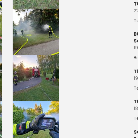
T
22
T
B
S
19
B
T
19
T
T
18
T
S