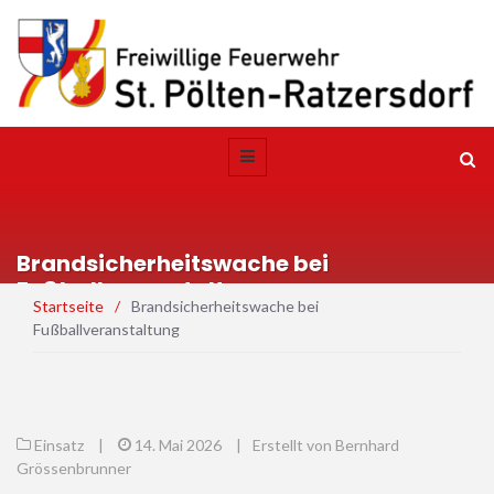
Brandsicherheitswache bei
Fußballveranstaltung
Startseite
/
Brandsicherheitswache bei
Fußballveranstaltung
Einsatz
|
14. Mai 2026
|
Erstellt von Bernhard
Grössenbrunner