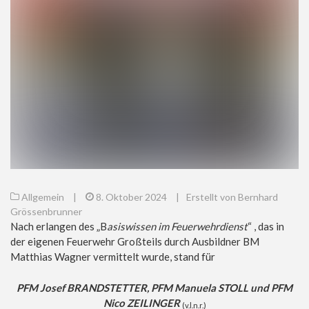
Allgemein
|
8. Oktober 2024
|
Erstellt von Bernhard
Grössenbrunner
Nach erlangen des „B
asiswissen im Feuerwehrdienst
“ , das in
der eigenen Feuerwehr Großteils durch Ausbildner BM
Matthias Wagner vermittelt wurde, stand für
PFM Josef BRANDSTETTER, PFM Manuela STOLL und PFM
Nico ZEILINGER
(v.l.n.r.)