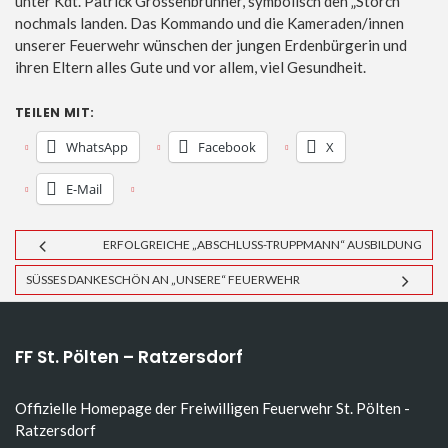
unter Kdt. Patrick Grössenbrunner, symbolisch den „Storch“
nochmals landen. Das Kommando und die Kameraden/innen
unserer Feuerwehr wünschen der jungen Erdenbürgerin und
ihren Eltern alles Gute und vor allem, viel Gesundheit.
TEILEN MIT:
WhatsApp
Facebook
X
E-Mail
ERFOLGREICHE „ABSCHLUSS-TRUPPMANN“ AUSBILDUNG
SÜSSES DANKESCHÖN AN „UNSERE“ FEUERWEHR
FF St. Pölten – Ratzersdorf
Offizielle Homepage der Freiwilligen Feuerwehr St. Pölten -
Ratzersdorf