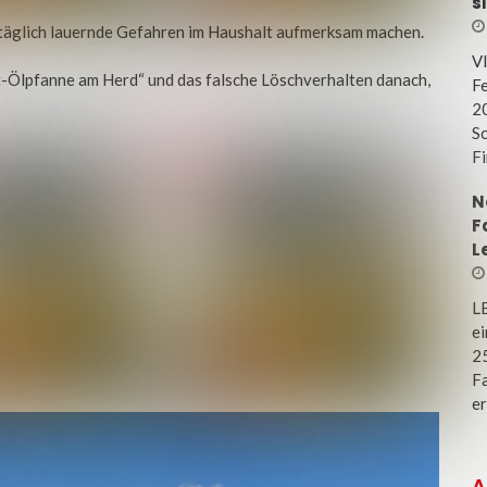
s
täglich lauernde Gefahren im Haushalt aufmerksam machen.
V
t-Ölpfanne am Herd“ und das falsche Löschverhalten danach,
Fe
20
Sc
Fi
N
F
L
L
e
25
Fa
er
A