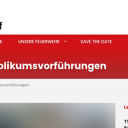
E
UNSERE FEUERWEHR
SAVE THE DATE
blikumsvorführungen
msvorführungen
L
T
B