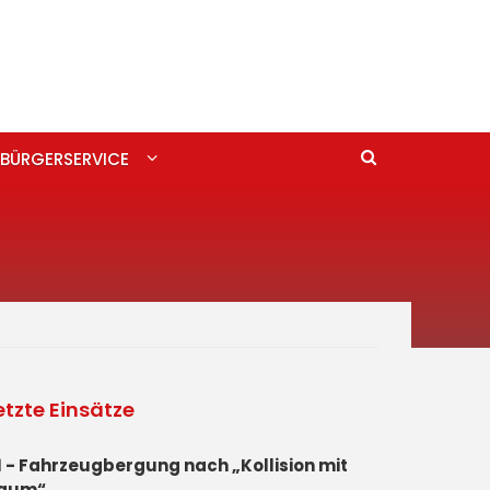
BÜRGERSERVICE
etzte Einsätze
1 - Fahrzeugbergung nach „Kollision mit
aum“