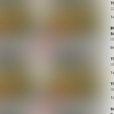
T
22
T
B
S
19
B
T
19
T
T
18
T
S