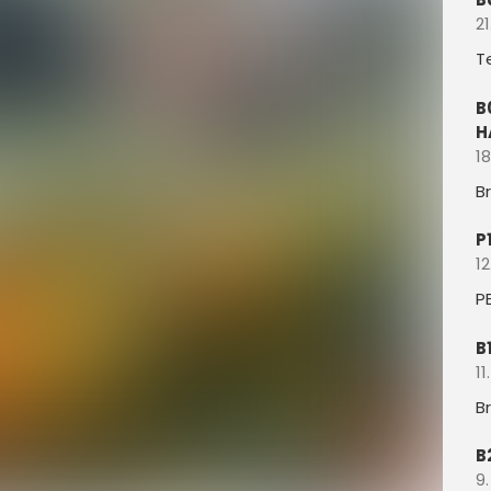
21
T
B
H
18
B
P
12
P
B
11
B
B
9.