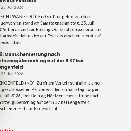
ich auf Feld aus
25. Juli 2026
IECHTWANG (OÖ): Ein Großaufgebot von drei
uerwehren stand am Samstagnachmittag, 25. Juli
26, bei einem Der Beitrag Oö: Strohpressenbrand in
harnstein dehnt sich auf Feld aus erschien zuerst auf
reworld.at.
ö: Menschenrettung nach
ahrzeugüberschlag auf der B 37 bei
engenfeld
25. Juli 2026
ENGENFELD (NÖ): Zu einem Verkehrsunfall mit einer
ingeschlossenen Person wurden am Samstagmorgen,
. Juli 2026, Der Beitrag Nö: Menschenrettung nach
hrzeugüberschlag auf der B 37 bei Lengenfeld
schien zuerst auf Fireworld.at.
rchiv