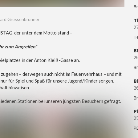
B
nhard Grössenbrunner
T
27
NSTAG, der unter dem Motto stand –
T
hr zum Angreifen“
B
26
ielplatzes in der Anton Kleiß-Gasse an.
B
r zugehen – deswegen auch nicht im Feuerwehrhaus – und mit
ur für Spiel und Spaß für unsere Jugend/Kinder sorgen,
B
halt hinweisen.
26
B
hiedenen Stationen bei unseren jüngsten Besuchern gefragt.
P
2
P