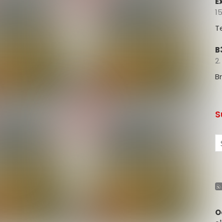
E
15
T
B
2.
B
S
O