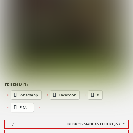
TEILEN MIT:
WhatsApp
Facebook
X
E-Mail
EHRENKOMMANDANT FEIERT „60ER“