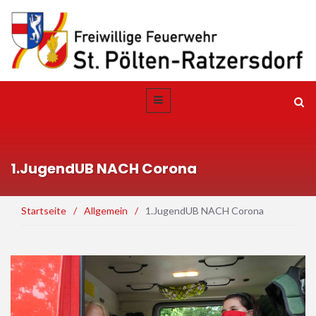
1.JugendUB NACH Corona
Startseite
/
Allgemein
/
1.JugendUB NACH Corona