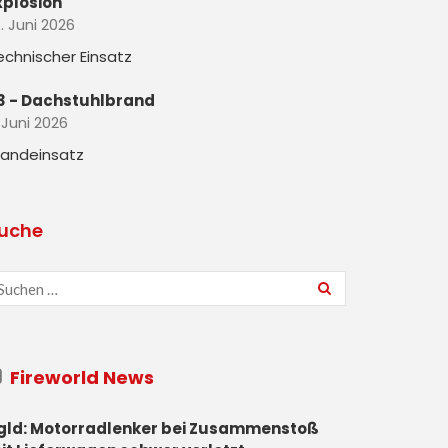
xplosion
. Juni 2026
echnischer Einsatz
3 - Dachstuhlbrand
 Juni 2026
randeinsatz
uche
Fireworld News
gld: Motorradlenker bei Zusammenstoß