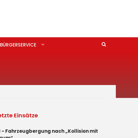
BÜRGERSERVICE
etzte Einsätze
1 - Fahrzeugbergung nach „Kollision mit
aum“