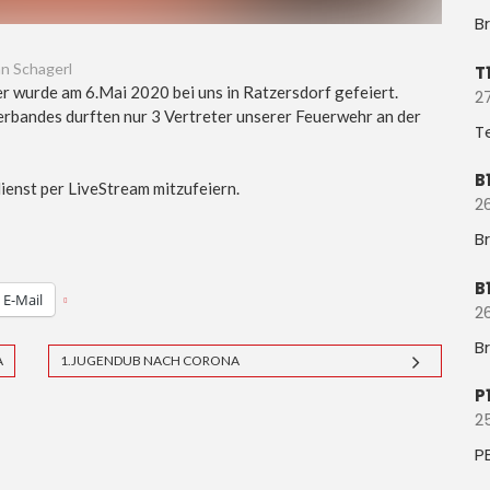
B
nn Schagerl
T
er wurde am 6.Mai 2020 bei uns in Ratzersdorf gefeiert.
27
bandes durften nur 3 Vertreter unserer Feuerwehr an der
T
B
ienst per LiveStream mitzufeiern.
26
B
B
E-Mail
26
B
A
1.JUGENDUB NACH CORONA
P
2
P