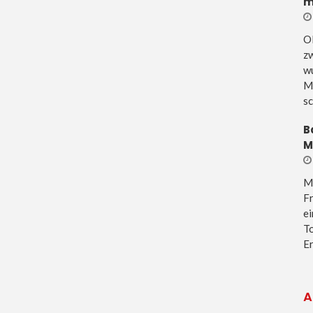
m
O
z
wu
M
sc
B
M
M
Fr
e
To
Er
A