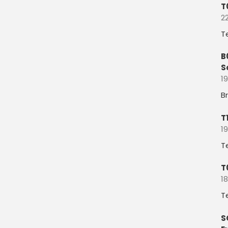
T
22
T
B
S
19
B
T
19
T
T
18
T
S