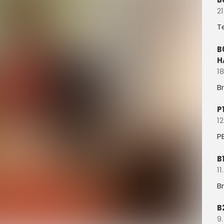
21
T
B
H
18
B
P
12
P
B
11
B
B
9.