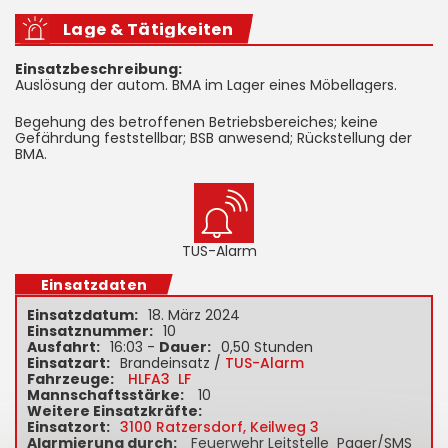
Lage & Tätigkeiten
Einsatzbeschreibung:
Auslösung der autom. BMA im Lager eines Möbellagers.
Begehung des betroffenen Betriebsbereiches; keine
Gefährdung feststellbar; BSB anwesend; Rückstellung der
BMA.
TUS-Alarm
Einsatzdaten
Einsatzdatum:
18. März 2024
Einsatznummer:
10
Ausfahrt:
16:03 -
Dauer:
0,50 Stunden
Einsatzart:
Brandeinsatz /
TUS-Alarm
Fahrzeuge:
HLFA3
LF
Mannschaftsstärke:
10
Weitere Einsatzkräfte:
Einsatzort:
3100 Ratzersdorf, Keilweg 3
Alarmierung durch:
Feuerwehr Leitstelle Pager/SMS