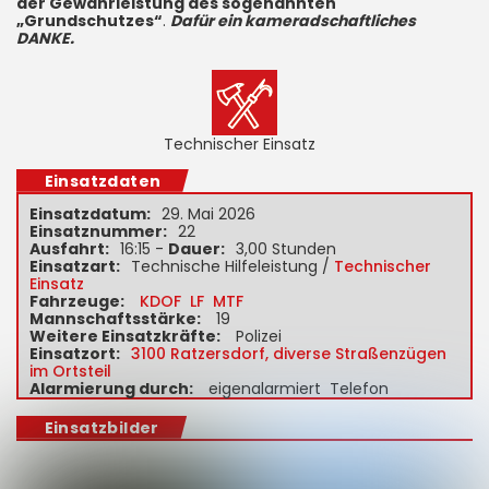
der Gewährleistung des sogenannten
„Grundschutzes“
.
Dafür ein kameradschaftliches
DANKE.
Technischer Einsatz
Einsatzdaten
Einsatzdatum:
29. Mai 2026
Einsatznummer:
22
Ausfahrt:
16:15 -
Dauer:
3,00 Stunden
Einsatzart:
Technische Hilfeleistung /
Technischer
Einsatz
Fahrzeuge:
KDOF
LF
MTF
Mannschaftsstärke:
19
Weitere Einsatzkräfte:
Polizei
Einsatzort:
3100 Ratzersdorf, diverse Straßenzügen
im Ortsteil
Alarmierung durch:
eigenalarmiert Telefon
Einsatzbilder