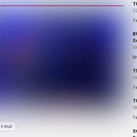
T
22
T
B
S
19
B
T
19
T
T
18
T
E-Mail
S