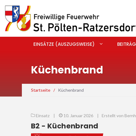
EINSÄTZE (AUSZUGSWEISE)
BEITRÄG
Küchenbrand
Startseite
/
Küchenbrand
Einsatz
|
10. Januar 2026
|
Erstellt von Ber
B2 - Küchenbrand