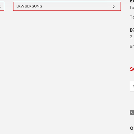
E
E
LKW BERGUNG
15
T
B
2.
B
S
O