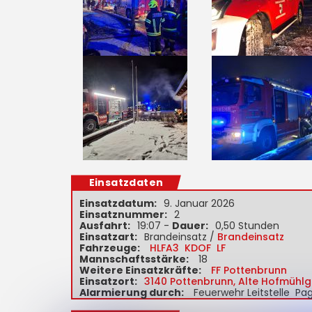
Einsatzdaten
Einsatzdatum:
9. Januar 2026
Einsatznummer:
2
Ausfahrt:
19:07 -
Dauer:
0,50 Stunden
Einsatzart:
Brandeinsatz /
Brandeinsatz
Fahrzeuge:
HLFA3
KDOF
LF
Mannschaftsstärke:
18
Weitere Einsatzkräfte:
FF Pottenbrunn
Einsatzort:
3140 Pottenbrunn, Alte Hofmühlg
Alarmierung durch:
Feuerwehr Leitstelle P