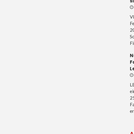
s
V
Fe
20
Sc
Fi
N
F
L
L
e
25
Fa
er
A