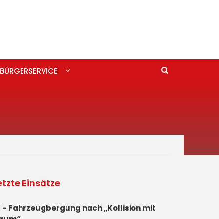
BÜRGERSERVICE
etzte Einsätze
1 - Fahrzeugbergung nach „Kollision mit
aum“