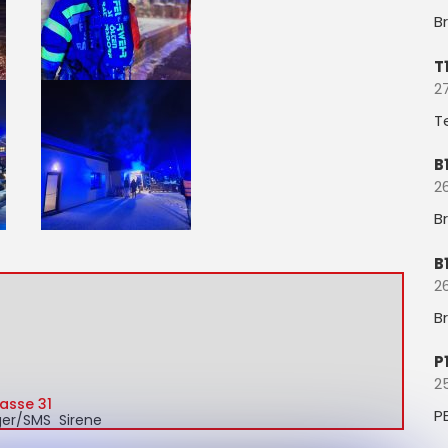
B
T
27
T
B
26
B
B
26
B
P
2
asse 31
P
ager/SMS Sirene