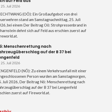
ich auf Feld aus
25. Juli 2026
IECHTWANG (OÖ): Ein Großaufgebot von drei
uerwehren stand am Samstagnachmittag, 25. Juli
26, bei einem Der Beitrag Oö: Strohpressenbrand in
harnstein dehnt sich auf Feld aus erschien zuerst auf
reworld.at.
ö: Menschenrettung nach
ahrzeugüberschlag auf der B 37 bei
engenfeld
25. Juli 2026
ENGENFELD (NÖ): Zu einem Verkehrsunfall mit einer
ingeschlossenen Person wurden am Samstagmorgen,
. Juli 2026, Der Beitrag Nö: Menschenrettung nach
hrzeugüberschlag auf der B 37 bei Lengenfeld
schien zuerst auf Fireworld.at.
rchiv