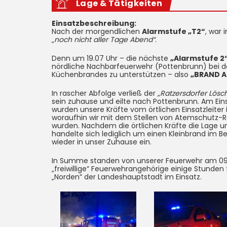
Lage & Tätigkeiten
Einsatzbeschreibung:
Nach der morgendlichen
Alarmstufe „T2“
, war 
„
noch nicht aller Tage Abend“
.
Denn um 19.07 Uhr – die nächste
„Alarmstufe 2“
nördliche Nachbarfeuerwehr (Pottenbrunn) bei 
Küchenbrandes zu unterstützen – also
„BRAND A
In rascher Abfolge verließ der
„Ratzersdorfer Lösc
sein zuhause und eilte nach Pottenbrunn. Am E
wurden unsere Kräfte vom örtlichen Einsatzleiter 
woraufhin wir mit dem Stellen von Atemschutz-R
wurden. Nachdem die örtlichen Kräfte die Lage un
handelte sich lediglich um einen Kleinbrand im Be
wieder in unser Zuhause ein.
In Summe standen von unserer Feuerwehr am 09
„freiwillige“ Feuerwehrangehörige einige Stunden 
„Norden“ der Landeshauptstadt im Einsatz.