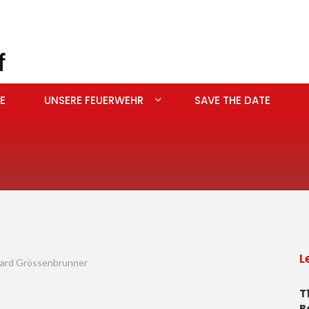
E
UNSERE FEUERWEHR
SAVE THE DATE
L
nhard Grössenbrunner
T
B