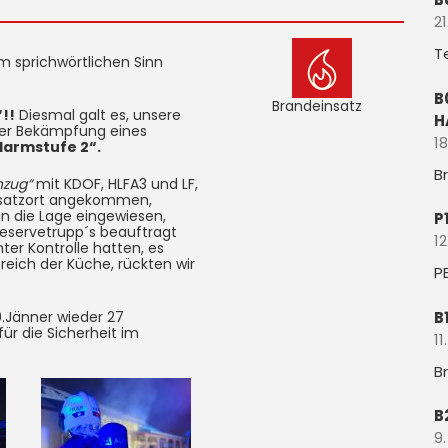
21
T
im sprichwörtlichen Sinn
B
Brandeinsatz
!!
Diesmal galt es, unsere
H
der Bekämpfung eines
18
larmstufe 2“.
B
hzug“
mit KDOF, HLFA3 und LF,
insatzort angekommen,
in die Lage eingewiesen,
P
eservetrupp´s beauftragt
12
ter Kontrolle hatten, es
reich der Küche, rückten wir
P
B
.Jänner wieder 27
für die Sicherheit im
11
B
B
9.