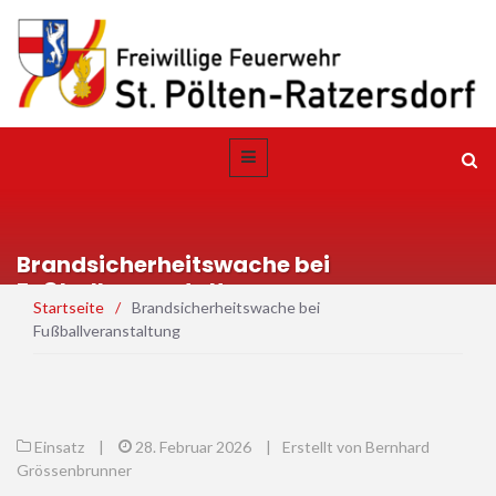
Brandsicherheitswache bei
Fußballveranstaltung
Startseite
/
Brandsicherheitswache bei
Fußballveranstaltung
Einsatz
|
28. Februar 2026
|
Erstellt von Bernhard
Grössenbrunner