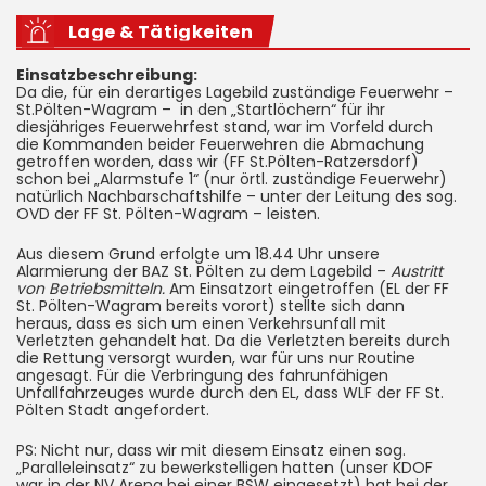
Lage & Tätigkeiten
Einsatzbeschreibung:
Da die, für ein derartiges Lagebild zuständige Feuerwehr –
St.Pölten-Wagram – in den „Startlöchern“ für ihr
diesjähriges Feuerwehrfest stand, war im Vorfeld durch
die Kommanden beider Feuerwehren die Abmachung
getroffen worden, dass wir (FF St.Pölten-Ratzersdorf)
schon bei „Alarmstufe 1“ (nur örtl. zuständige Feuerwehr)
natürlich Nachbarschaftshilfe – unter der Leitung des sog.
OVD der FF St. Pölten-Wagram – leisten.
Aus diesem Grund erfolgte um 18.44 Uhr unsere
Alarmierung der BAZ St. Pölten zu dem Lagebild –
Austritt
von Betriebsmitteln.
Am Einsatzort eingetroffen (EL der FF
St. Pölten-Wagram bereits vorort) stellte sich dann
heraus, dass es sich um einen Verkehrsunfall mit
Verletzten gehandelt hat. Da die Verletzten bereits durch
die Rettung versorgt wurden, war für uns nur Routine
angesagt. Für die Verbringung des fahrunfähigen
Unfallfahrzeuges wurde durch den EL, dass WLF der FF St.
Pölten Stadt angefordert.
PS: Nicht nur, dass wir mit diesem Einsatz einen sog.
„Paralleleinsatz“ zu bewerkstelligen hatten (unser KDOF
war in der NV Arena bei einer BSW eingesetzt) hat bei der