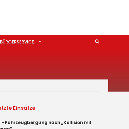
BÜRGERSERVICE
etzte Einsätze
1 - Fahrzeugbergung nach „Kollision mit
aum“