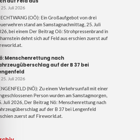
ich auf Feld aus
25. Juli 2026
IECHTWANG (OÖ): Ein Großaufgebot von drei
uerwehren stand am Samstagnachmittag, 25. Juli
26, bei einem Der Beitrag Oö: Strohpressenbrand in
harnstein dehnt sich auf Feld aus erschien zuerst auf
reworld.at.
ö: Menschenrettung nach
ahrzeugüberschlag auf der B 37 bei
engenfeld
25. Juli 2026
ENGENFELD (NÖ): Zu einem Verkehrsunfall mit einer
ingeschlossenen Person wurden am Samstagmorgen,
. Juli 2026, Der Beitrag Nö: Menschenrettung nach
hrzeugüberschlag auf der B 37 bei Lengenfeld
schien zuerst auf Fireworld.at.
rchiv