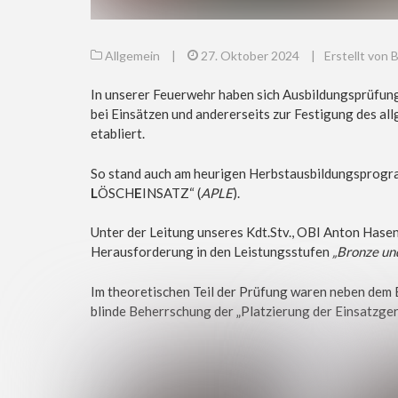
Allgemein
|
27. Oktober 2024
|
Erstellt von
In unserer Feuerwehr haben sich Ausbildungsprüfung
bei Einsätzen und andererseits zur Festigung des al
etabliert.
So stand auch am heurigen Herbstausbildungsprogra
L
ÖSCH
E
INSATZ“ (
APLE
).
Unter der Leitung unseres Kdt.Stv., OBI Anton Hasenz
Herausforderung in den Leistungsstufen
„Bronze und
Im theoretischen Teil der Prüfung waren neben dem B
blinde Beherrschung der „Platzierung der Einsatzg