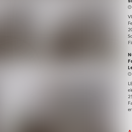
s
V
Fe
20
Sc
Fi
N
F
L
L
e
25
Fa
er
A