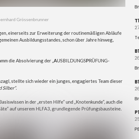
B
 Bernhard Grössenbrunner
T
27
en, einerseits zur Erweiterung der routinemäßigen Abläufe
T
lgemeinen Ausbildungsstandes, schon über Jahre hinweg,
B
26
mm die Absolvierung der „
A
USBILDUNGS
P
RÜFUNG-
B
agl, stellte sich wieder ein junges, engagiertes Team dieser
B
 Silber“
.
26
B
asiswissen in der „ersten Hilfe“ und „Knotenkunde“, auch die
eräte“ auf unserem HLFA3, grundlegende Prüfungsbausteine.
P
2
P