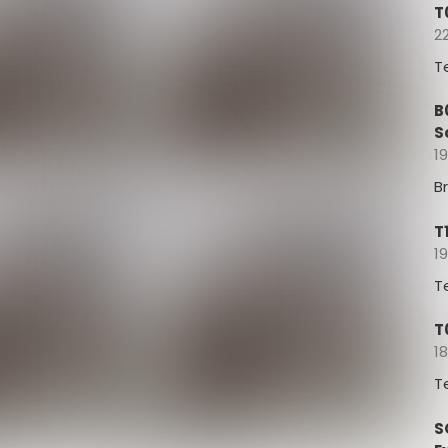
T
22
T
B
S
19
B
T
19
T
T
18
T
S