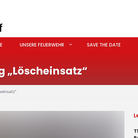
E
UNSERE FEUERWEHR
SAVE THE DATE
 „Löscheinsatz“
einsatz“
L
T
B