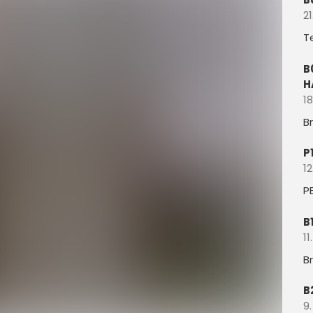
21
T
B
H
18
B
P
12
P
B
11
B
B
9.