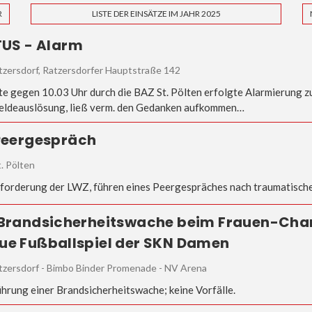
R
LISTE DER EINSÄTZE IM JAHR 2025
 TUS - Alarm
zersdorf, Ratzersdorfer Hauptstraße 142
te gegen 10.03 Uhr durch die BAZ St. Pölten erfolgte Alarmierung zu
ldeauslösung, ließ verm. den Gedanken aufkommen…
 Peergespräch
t. Pölten
forderung der LWZ, führen eines Peergespräches nach traumatisch
 Brandsicherheitswache beim Frauen-Ch
ue Fußballspiel der SKN Damen
tzersdorf - Bimbo Binder Promenade - NV Arena
hrung einer Brandsicherheitswache; keine Vorfälle.