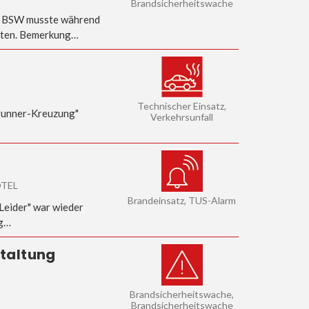
Brandsicherheitswache
r BSW musste während
eiten. Bemerkung…
Technischer Einsatz,
brunner-Kreuzung"
Verkehrsunfall
OTEL
Brandeinsatz, TUS-Alarm
Leider" war wieder
ng…
staltung
Brandsicherheitswache,
Brandsicherheitswache