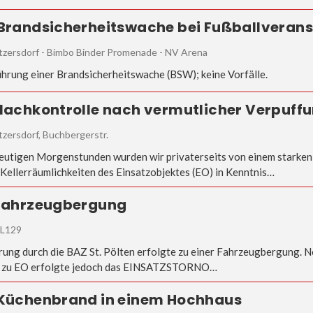
 Brandsicherheitswache bei Fußballveran
tzersdorf - Bimbo Binder Promenade - NV Arena
hrung einer Brandsicherheitswache (BSW); keine Vorfälle.
 Nachkontrolle nach vermutlicher Verpuff
zersdorf, Buchbergerstr.
heutigen Morgenstunden wurden wir privaterseits von einem starke
 Kellerräumlichkeiten des Einsatzobjektes (EO) in Kenntnis…
 Fahrzeugbergung
 L129
rung durch die BAZ St. Pölten erfolgte zu einer Fahrzeugbergung. 
 zu EO erfolgte jedoch das EINSATZSTORNO…
 Küchenbrand in einem Hochhaus